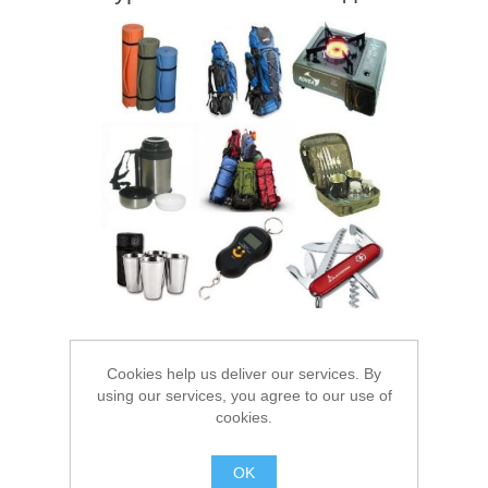
Туризм и Активный отдых
Одежда/Обувь
Cookies help us deliver our services. By
using our services, you agree to our use of
Одежда/Обувь
cookies.
OK