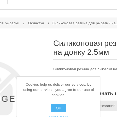
ачение атрибута
ля рыбалки
/
Оснастка
/
Силиконовая резина для рыбалки на 
Силиконовая рез
на донку 2.5мм
Силиконовая резина для рыбалки на
Доступно:
Нет в наличии
Cookies help us deliver our services. By
using our services, you agree to our use of
Звоните, чтобы узнать 
cookies.
Добавить в список пожеланий
OK
Сообщить другу