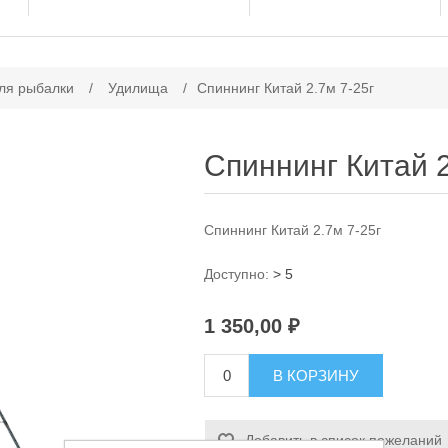
ачение атрибута
ля рыбалки
/
Удилища
/
Спиннинг Китай 2.7м 7-25г
Спиннинг Китай 2
Спиннинг Китай 2.7м 7-25г
Доступно:
> 5
1 350,00 ₽
В КОРЗИНУ
Добавить в список пожеланий