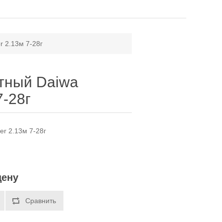
r 2.13м 7-28г
тный Daiwa
7-28г
er 2.13м 7-28г
цену
Сравнить