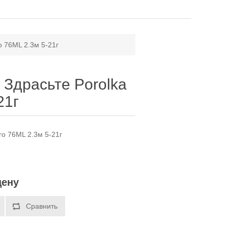
o 76ML 2.3м 5-21г
 Здрасьте Porolka
21г
ro 76ML 2.3м 5-21г
цену
Сравнить