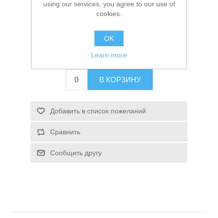
using our services, you agree to our use of
Спиннинг Dayo Polaris 2.4м 5-20г
cookies.
Доступно:
4
OK
2 250,00 ₽
Learn more
В КОРЗИНУ
Спасательные средства
Добавить в список пожеланий
Сравнить
Сообщить другу