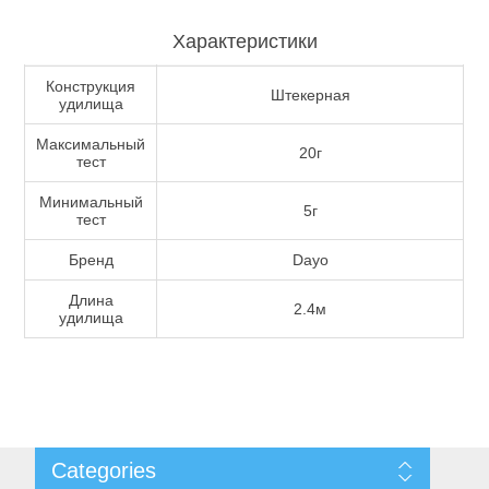
Характеристики
Туризм и Активный отдых
Конструкция
Штекерная
удилища
Максимальный
20г
тест
Минимальный
5г
тест
Бренд
Dayo
Длина
2.4м
удилища
Одежда/Обувь
Categories