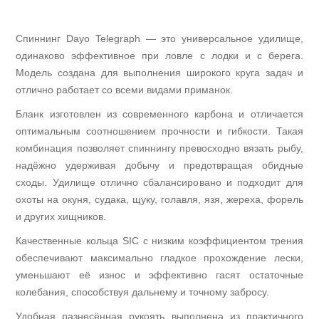
Спиннинг Dayo Telegraph — это универсальное удилище,
одинаково эффективное при ловле с лодки и с берега.
Модель создана для выполнения широкого круга задач и
отлично работает со всеми видами приманок.
Бланк изготовлен из современного карбона и отличается
Тактическое снаряжение
оптимальным соотношением прочности и гибкости. Такая
комбинация позволяет спиннингу превосходно вязать рыбу,
надёжно удерживая добычу и предотвращая обидные
сходы. Удилище отлично сбалансировано и подходит для
охоты на окуня, судака, щуку, голавля, язя, жереха, форель
и других хищников.
Качественные кольца SIC с низким коэффициентом трения
обеспечивают максимально гладкое прохождение лески,
уменьшают её износ и эффективно гасят остаточные
колебания, способствуя дальнему и точному забросу.
Удобная разнесённая рукоять выполнена из практичного