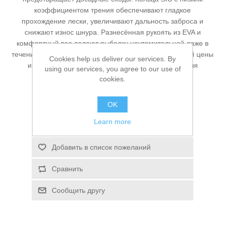
коэффициентом трения обеспечивают гладкое
Туризм и Активный отдых
прохождение лески, увеличивают дальность заброса и
снижают износ шнура. Разнесённая рукоять из EVA и
комфортный вес делают рыбалку неутомительной даже в
течение долгих часов. Отличное сочетание бюджетной цены
Cookies help us deliver our services. By
и достойного качества — идеальный выбор как для
using our services, you agree to our use of
опытных, так и для начинающих рыболовов.
cookies.
Доступно:
Нет в наличии
OK
Learn more
Звоните, чтобы узнать цену
Добавить в список пожеланий
Одежда/Обувь
Сравнить
Сообщить другу