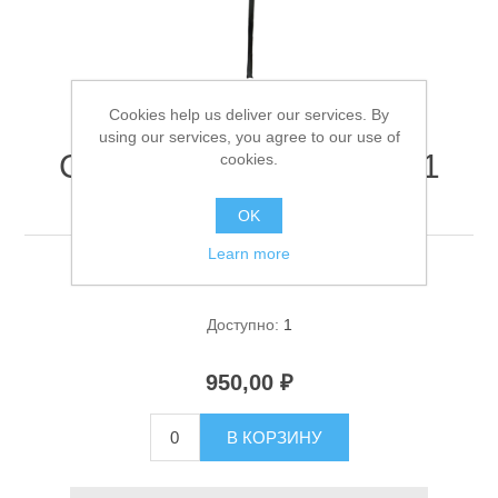
Cookies help us deliver our services. By
using our services, you agree to our use of
Спиннинг Jin Tai G22071
cookies.
2.4м 10-30г
Спасательные средства
OK
Learn more
Спиннинг Jin Tai G22071 2.4м 10-30г
Доступно:
1
950,00 ₽
В КОРЗИНУ