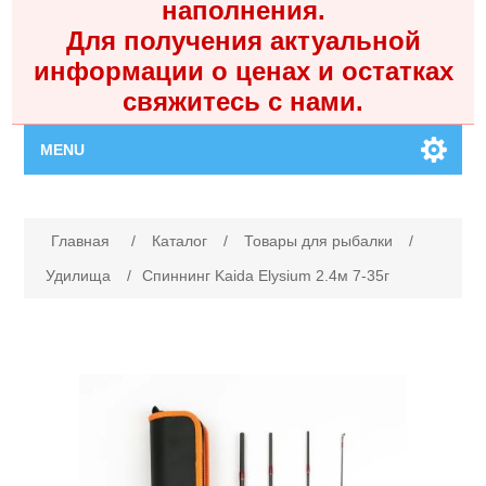
наполнения.
Для получения актуальной
информации о ценах и остатках
свяжитесь с нами.
MENU
Главная
Имя атрибута
Значение атрибута
Главная
/
Каталог
/
Товары для рыбалки
/
Каталог
Удилища
/
Спиннинг Kaida Elysium 2.4м 7-35г
Контакты
Личный кабинет
Поиск