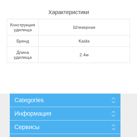
Характеристики
Конструкция
Штекерная
удилища
Бренд
Kaida
Длина
Тактическое снаряжение
2.4м
удилища
Categories
Информация
Карта сайта
Сервисы
Доставка и возврат
Уведомление о конфиденциальности
Поиск