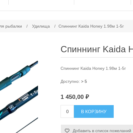
ачение атрибута
ля рыбалки
/
Удилища
/
Спиннинг Kaida Honey 1.98м 1-5г
Спиннинг Kaida H
Спиннинг Kaida Honey 1.98м 1-5г
Доступно:
> 5
1 450,00 ₽
В КОРЗИНУ
Добавить в список пожеланий