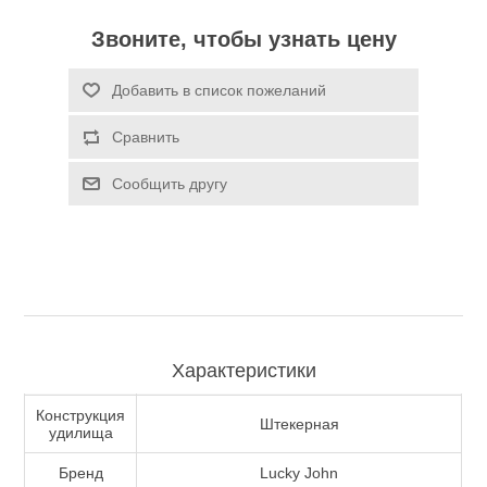
Звоните, чтобы узнать цену
Туризм и Активный отдых
Добавить в список пожеланий
Сравнить
Сообщить другу
Одежда/Обувь
Характеристики
Конструкция
Штекерная
удилища
Бренд
Lucky John