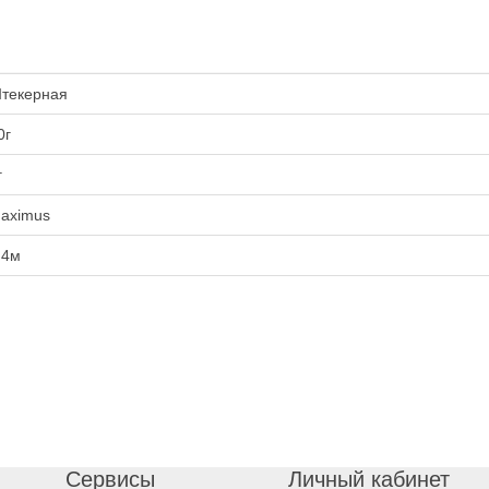
текерная
0г
г
aximus
.4м
Сервисы
Личный кабинет