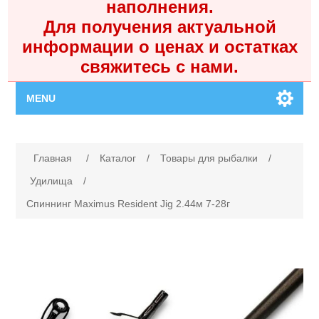
наполнения.
Для получения актуальной
информации о ценах и остатках
свяжитесь с нами.
MENU
Главная
Имя атрибута
Значение атрибута
Главная
/
Каталог
/
Товары для рыбалки
/
Каталог
Удилища
/
Спиннинг Maximus Resident Jig 2.44м 7-28г
Контакты
Личный кабинет
Поиск