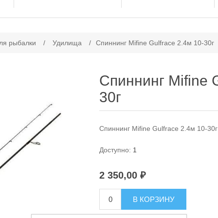
ачение атрибута
ля рыбалки
/
Удилища
/
Спиннинг Mifine Gulfrace 2.4м 10-30г
Спиннинг Mifine G
30г
Спиннинг Mifine Gulfrace 2.4м 10-30г
Доступно:
1
2 350,00 ₽
В КОРЗИНУ