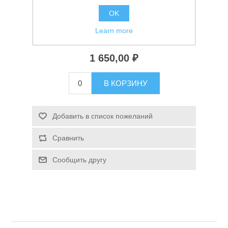
Спиннинг Mifine Pirate Spin 2.1м 50-100г
OK
Learn more
Доступно:
> 5
1 650,00 ₽
В КОРЗИНУ
Спасательные средства
Добавить в список пожеланий
Сравнить
Сообщить другу