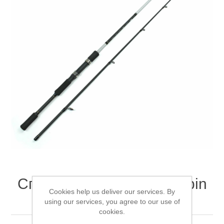
Товары для рыбалки
Спиннинг Mifine Pirate Spin
Аксессуары для лодок
Cookies help us deliver our services. By
2.1м 50-100г
using our services, you agree to our use of
cookies.