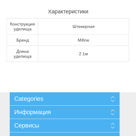
Характеристики
Туризм и Активный отдых
Конструкция
Штекерная
удилища
Бренд
Mifine
Длина
2.1м
удилища
Categories
Одежда/Обувь
Информация
Карта сайта
Сервисы
Доставка и возврат
Уведомление о конфиденциальности
Поиск