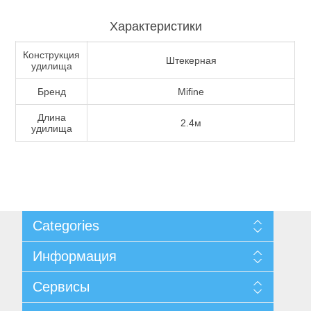
Характеристики
Туризм и Активный отдых
Конструкция
Штекерная
удилища
Бренд
Mifine
Длина
2.4м
удилища
Categories
Одежда/Обувь
Информация
Карта сайта
Сервисы
Доставка и возврат
Уведомление о конфиденциальности
Поиск