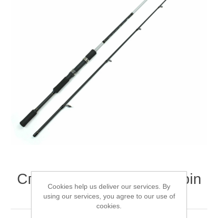
Товары для рыбалки
Спиннинг Mifine Pirate Spin
Аксессуары для лодок
Cookies help us deliver our services. By
2.4м 50-100г
using our services, you agree to our use of
cookies.