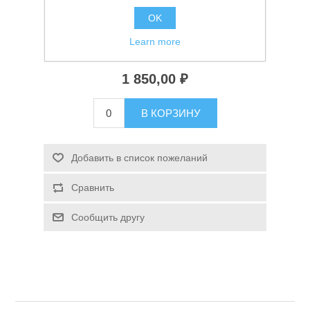
Спиннинг Mifine Pirate Spin 2.4м 50-100г
OK
Learn more
Доступно:
> 5
1 850,00 ₽
В КОРЗИНУ
Спасательные средства
Добавить в список пожеланий
Сравнить
Сообщить другу