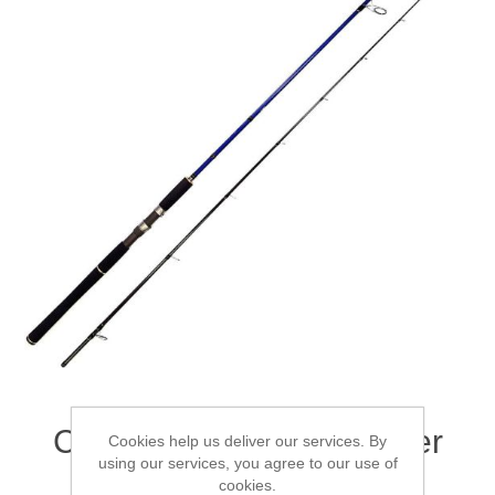
Товары для рыбалки
Аксессуары для лодок
Спиннинг Mottomo Power
Cookies help us deliver our services. By
using our services, you agree to our use of
Spring 3.05м 12-42г
cookies.