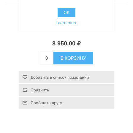
OK
Спиннинг Mottomo Power Spring 3.05м 12-42г
Learn more
Доступно:
1
8 950,00 ₽
Спасательные средства
В КОРЗИНУ
Добавить в список пожеланий
Сравнить
Сообщить другу