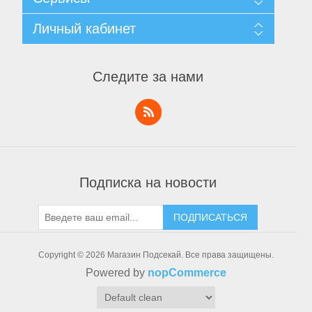
Доставка и возврат
Уведомление о конфиденциальности
Поиск
Личный кабинет
Пользовательское соглашение
Новости
О нас
Блог
Личный кабинет
Контакты
Последние
Заказы
Следите за нами
Список сравнения
Адреса
Новинки
Корзины
Список пожеланий
Заявка на аккаунт поставщика
Тактическое снаряжение
Подписка на новости
ПОДПИСАТЬСЯ
Copyright © 2026 Магазин Подсекай. Все права защищены.
Powered by
nopCommerce