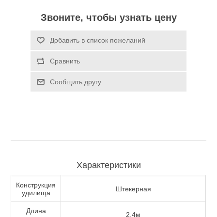
Звоните, чтобы узнать цену
Туризм и Активный отдых
Добавить в список пожеланий
Сравнить
Сообщить другу
Одежда/Обувь
Характеристики
Конструкция
Штекерная
удилища
Длина
2.4м