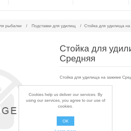
ачение атрибута
ля рыбалки
/
Подставки для удилищ
/
Стойка для удилища на
Стойка для удил
Средняя
Стойка для удилища на зажиме Сре
Доступно:
> 5
Cookies help us deliver our services. By
using our services, you agree to our use of
160,00 ₽
cookies.
В КОРЗИНУ
OK