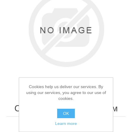
Товары для рыбалки
Cookies help us deliver our services. By
using our services, you agree to our use of
cookies.
Столик для лодки 515мм
Аксессуары для лодок
OK
Learn more
Столик для лодки 515мм