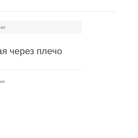
ная
ая через плечо
ная