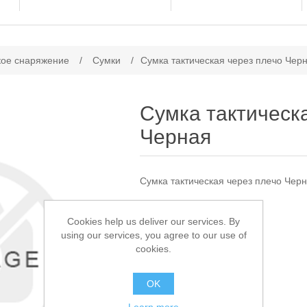
ачение атрибута
кое снаряжение
/
Сумки
/
Сумка тактическая через плечо Чер
Сумка тактическ
Черная
Сумка тактическая через плечо Чер
Доступно:
1
Cookies help us deliver our services. By
using our services, you agree to our use of
1 450,00 ₽
cookies.
В КОРЗИНУ
OK