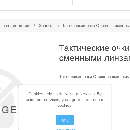
ачение атрибута
кое снаряжение
/
Защита
/
Тактические очки Олива со сменн
Тактические очк
сменными линза
Тактические очки Олива со сменны
Доступно:
1
Cookies help us deliver our services. By
using our services, you agree to our use of
950,00 ₽
cookies.
В КОРЗИНУ
OK