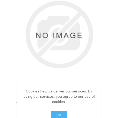
Товары для рыбалки
Cookies help us deliver our services. By
using our services, you agree to our use of
Аксессуары для лодок
cookies.
Термокружка сититерм
Арктика Зеленая 0.5л
OK