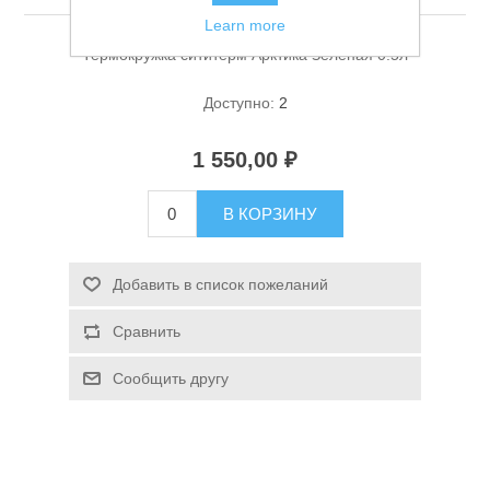
Learn more
Термокружка сититерм Арктика Зеленая 0.5л
Доступно:
2
1 550,00 ₽
Спасательные средства
В КОРЗИНУ
Добавить в список пожеланий
Сравнить
Сообщить другу