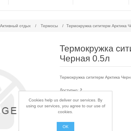
ачение атрибута
 Активный отдых
/
Термосы
/
Термокружка сититерм Арктика Ч
Термокружка сит
Черная 0.5л
Термокружка сититерм Арктика Черн
Доступно:
2
Cookies help us deliver our services. By
1 550,00 ₽
using our services, you agree to our use of
cookies.
В КОРЗИНУ
OK