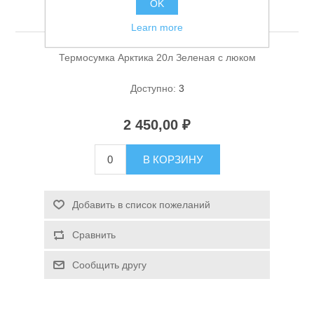
OK
Зеленая с люком
Learn more
Термосумка Арктика 20л Зеленая с люком
Доступно:
3
2 450,00 ₽
Спасательные средства
В КОРЗИНУ
Добавить в список пожеланий
Сравнить
Сообщить другу