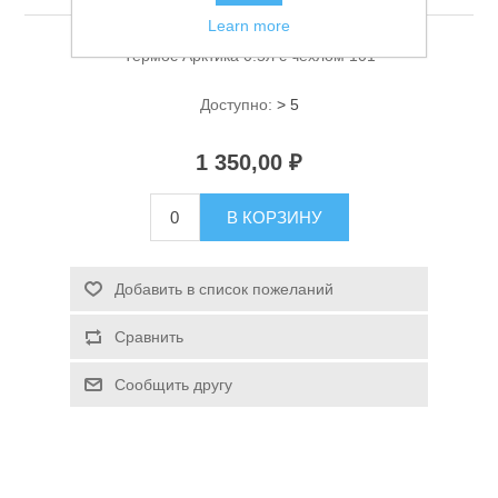
Learn more
Термос Арктика 0.5л с чехлом 101
Доступно:
> 5
1 350,00 ₽
Спасательные средства
В КОРЗИНУ
Добавить в список пожеланий
Сравнить
Сообщить другу