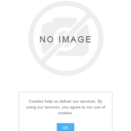
Товары для рыбалки
Cookies help us deliver our services. By
using our services, you agree to our use of
Аксессуары для лодок
cookies.
Термос Арктика 0.5л с
чехлом 101
OK