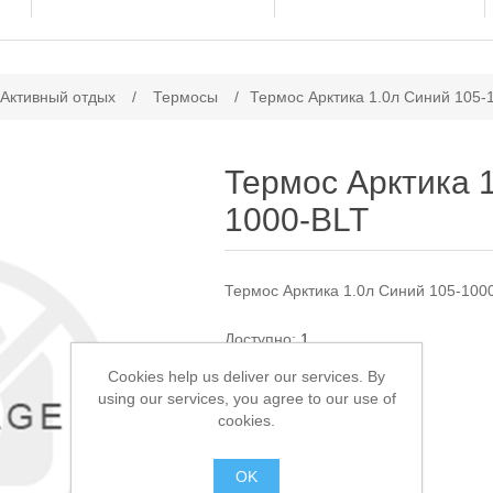
ачение атрибута
 Активный отдых
/
Термосы
/
Термос Арктика 1.0л Синий 105-
Термос Арктика 
1000-BLT
Термос Арктика 1.0л Синий 105-100
Доступно:
1
Cookies help us deliver our services. By
1 600,00 ₽
using our services, you agree to our use of
cookies.
В КОРЗИНУ
OK