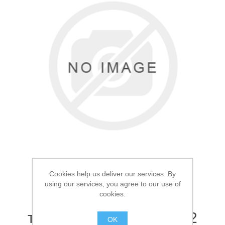
Товары для рыбалки
Cookies help us deliver our services. By
using our services, you agree to our use of
Аксессуары для лодок
cookies.
Термос Арктика 1.0л
текстурный голубой 102
OK