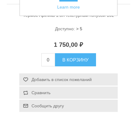
Learn more
Термос Арктика 1.0л текстурный голубой 102
Доступно:
> 5
1 750,00 ₽
Спасательные средства
В КОРЗИНУ
Добавить в список пожеланий
Сравнить
Сообщить другу