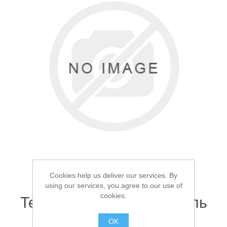
Товары для рыбалки
Cookies help us deliver our services. By
using our services, you agree to our use of
Аксессуары для лодок
cookies.
Термос для еды Биосталь
0.5л
OK