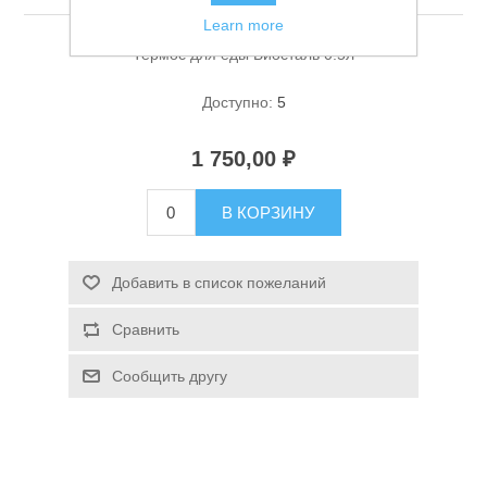
Learn more
Термос для еды Биосталь 0.5л
Доступно:
5
1 750,00 ₽
Спасательные средства
В КОРЗИНУ
Добавить в список пожеланий
Сравнить
Сообщить другу