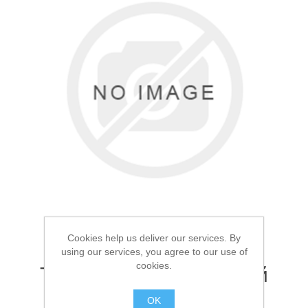
Товары для рыбалки
Cookies help us deliver our services. By
using our services, you agree to our use of
Аксессуары для лодок
cookies.
Термос универсальный
Арктика 2.0л 205
OK