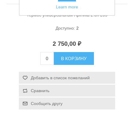
Learn more
Термос универсальный Арктика 2.0л 205
Доступно:
2
2 750,00 ₽
Спасательные средства
В КОРЗИНУ
Добавить в список пожеланий
Сравнить
Сообщить другу