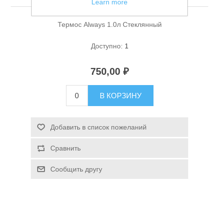
Learn more
Термос Always 1.0л Стеклянный
Доступно:
1
750,00 ₽
Спасательные средства
В КОРЗИНУ
Добавить в список пожеланий
Сравнить
Сообщить другу