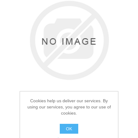
Товары для рыбалки
Cookies help us deliver our services. By
using our services, you agree to our use of
cookies.
Аксессуары для лодок
Термос Always 1.0л
OK
Стеклянный