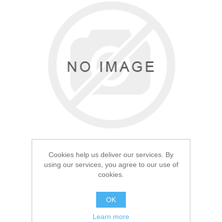
Товары для рыбалки
Cookies help us deliver our services. By
using our services, you agree to our use of
cookies.
Аксессуары для лодок
Тубус для удилищ
OK
Следопыт 70см 110мм
Learn more