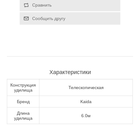
Сравнить
Туризм и Активный отдых
Сообщить другу
Характеристики
Конструкция
Телескопическая
удилища
Бренд
Kaida
Одежда/Обувь
Длина
6.0м
удилища