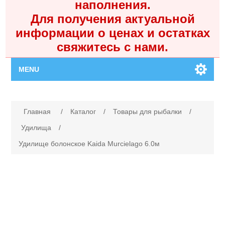
наполнения.
Для получения актуальной
информации о ценах и остатках
свяжитесь с нами.
MENU
Главная
Имя атрибута
Значение атрибута
Главная
/
Каталог
/
Товары для рыбалки
/
Каталог
Удилища
/
Удилище болонское Kaida Murcielago 6.0м
Контакты
Личный кабинет
Поиск