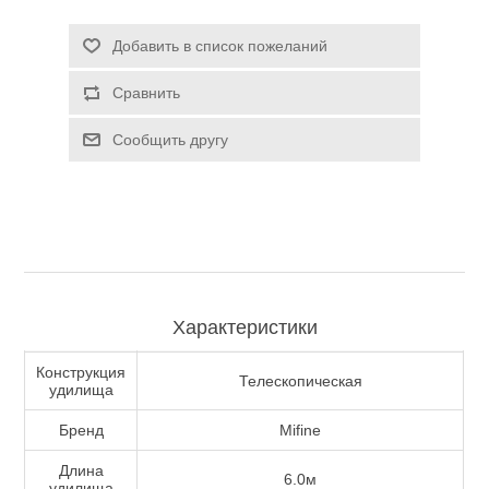
Туризм и Активный отдых
Добавить в список пожеланий
Сравнить
Сообщить другу
Характеристики
Одежда/Обувь
Конструкция
Телескопическая
удилища
Бренд
Mifine
Длина
6.0м
удилища