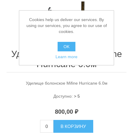
Cookies help us deliver our services. By
using our services, you agree to our use of
cookies.
OK
Удилище болонское Mifine
Спасательные средства
Learn more
Hurricane 6.0м
Удилище болонское Mifine Hurricane 6.0м
Доступно:
> 5
800,00 ₽
В КОРЗИНУ