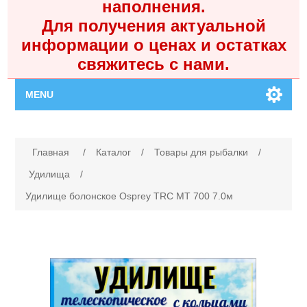
наполнения.
Для получения актуальной
информации о ценах и остатках
свяжитесь с нами.
MENU
Главная
Имя атрибута
Значение атрибута
Главная
/
Каталог
/
Товары для рыбалки
/
Каталог
Удилища
/
Удилище болонское Osprey TRC MT 700 7.0м
Контакты
Личный кабинет
Поиск