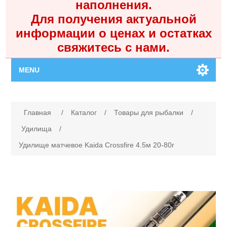
наполнения.
Для получения актуальной
информации о ценах и остатках
свяжитесь с нами.
MENU
Главная
Имя атрибута
Значение атрибута
Главная
/
Каталог
/
Товары для рыбалки
/
Каталог
Удилища
/
Удилище матчевое Kaida Crossfire 4.5м 20-80г
Контакты
Личный кабинет
Поиск