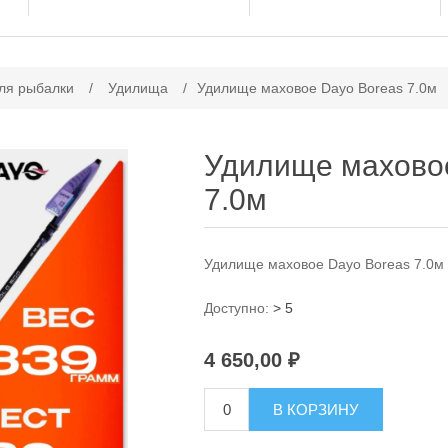
ачение атрибута
ля рыбалки
/
Удилища
/
Удилище маховое Dayo Boreas 7.0м
Удилище махово
7.0м
Удилище маховое Dayo Boreas 7.0м
Доступно:
> 5
4 650,00 ₽
В КОРЗИНУ