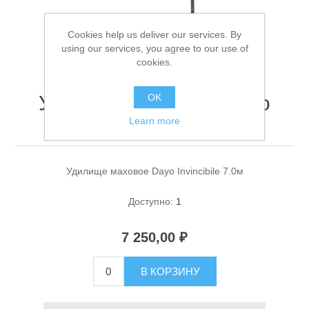
Cookies help us deliver our services. By
using our services, you agree to our use of
cookies.
Удилище маховое Dayo
OK
Invincibile 7.0м
Learn more
Спасательные средства
Удилище маховое Dayo Invincibile 7.0м
Доступно:
1
7 250,00 ₽
В КОРЗИНУ