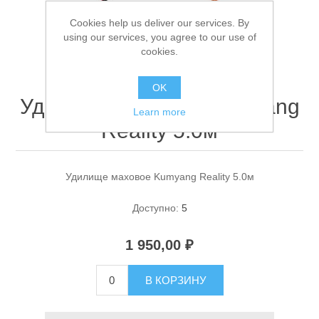
Cookies help us deliver our services. By
using our services, you agree to our use of
cookies.
OK
Удилище маховое Kumyang
Learn more
Reality 5.0м
Спасательные средства
Удилище маховое Kumyang Reality 5.0м
Доступно:
5
1 950,00 ₽
В КОРЗИНУ