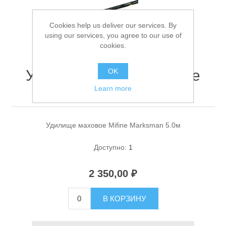
Cookies help us deliver our services. By
using our services, you agree to our use of
cookies.
Удилище маховое Mifine
OK
Marksman 5.0м
Learn more
Спасательные средства
Удилище маховое Mifine Marksman 5.0м
Доступно:
1
2 350,00 ₽
В КОРЗИНУ