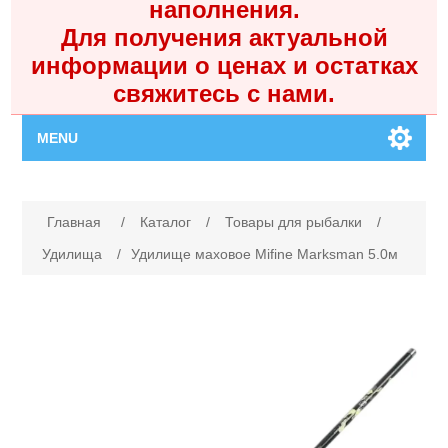
наполнения.
Для получения актуальной
информации о ценах и остатках
свяжитесь с нами.
MENU
Главная
Имя атрибута
Значение атрибута
Главная
/
Каталог
/
Товары для рыбалки
/
Каталог
Удилища
/
Удилище маховое Mifine Marksman 5.0м
Контакты
Личный кабинет
Поиск