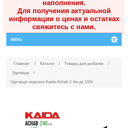
наполнения.
Для получения актуальной
информации о ценах и остатках
свяжитесь с нами.
MENU
Главная
Имя атрибута
Значение атрибута
Главная
/
Каталог
/
Товары для рыбалки
/
Каталог
Удилища
/
Удилище морское Kaida Achab 2.4м до 150г
Контакты
Личный кабинет
Поиск