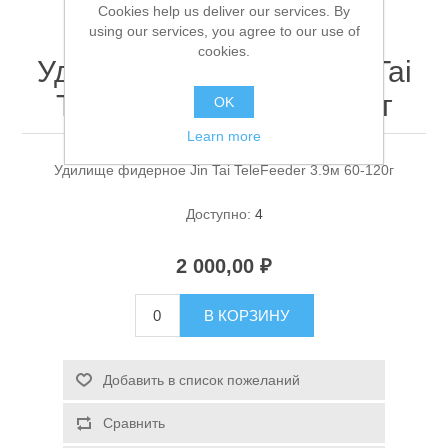
Cookies help us deliver our services. By
using our services, you agree to our use of
cookies.
Удилище фидерное Jin Tai
TeleFeeder 3.9м 60-120г
OK
Learn more
Удилище фидерное Jin Tai TeleFeeder 3.9м 60-120г
Спасательные средства
Доступно:
4
2 000,00 ₽
В КОРЗИНУ
Добавить в список пожеланий
Сравнить