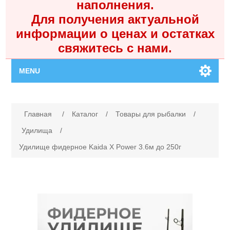
наполнения.
Для получения актуальной
информации о ценах и остатках
свяжитесь с нами.
MENU
Главная
Имя атрибута
Значение атрибута
Главная
/
Каталог
/
Товары для рыбалки
/
Каталог
Удилища
/
Удилище фидерное Kaida X Power 3.6м до 250г
Контакты
Личный кабинет
Поиск