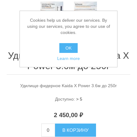
Cookies help us deliver our services. By
using our services, you agree to our use of
cookies.
OK
Удилище фидерное Kaida X
Спасательные средства
Learn more
Power 3.6м до 250г
Удилище фидерное Kaida X Power 3.6м до 250г
Доступно:
> 5
2 450,00 ₽
В КОРЗИНУ