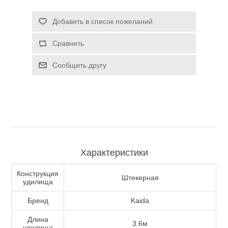
Туризм и Активный отдых
Добавить в список пожеланий
Сравнить
Сообщить другу
Характеристики
Одежда/Обувь
Конструкция
Штекерная
удилища
Бренд
Kaida
Длина
3.6м
удилища