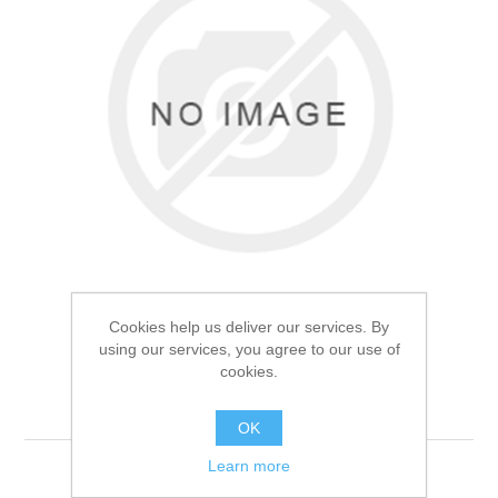
Товары для рыбалки
Cookies help us deliver our services. By
using our services, you agree to our use of
cookies.
Фляга армейская 1.0л
Аксессуары для лодок
OK
Learn more
Фляга армейская 1.0л