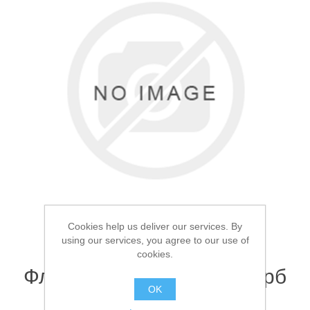
Товары для рыбалки
Cookies help us deliver our services. By
using our services, you agree to our use of
cookies.
Аксессуары для лодок
Фляга металлическая Герб
OK
России 266мл 8oz