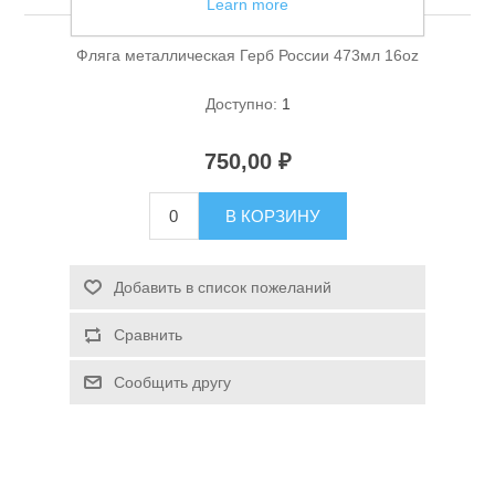
Learn more
Фляга металлическая Герб России 473мл 16oz
Доступно:
1
750,00 ₽
Спасательные средства
В КОРЗИНУ
Добавить в список пожеланий
Сравнить
Сообщить другу