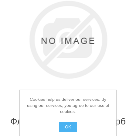
Товары для рыбалки
Cookies help us deliver our services. By
using our services, you agree to our use of
cookies.
Аксессуары для лодок
Фляга металлическая Герб
OK
России 473мл 16oz