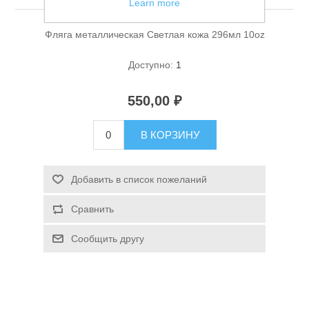
Learn more
Фляга металлическая Светлая кожа 296мл 10oz
Доступно:
1
550,00 ₽
Спасательные средства
В КОРЗИНУ
Добавить в список пожеланий
Сравнить
Сообщить другу