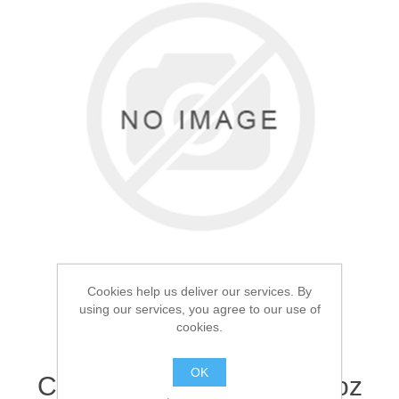
Товары для рыбалки
Cookies help us deliver our services. By
using our services, you agree to our use of
cookies.
Аксессуары для лодок
Фляга металлическая
OK
Светлая кожа 296мл 10oz