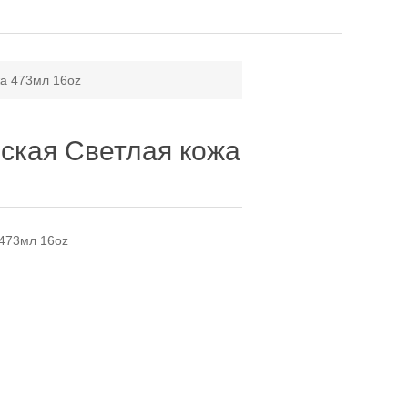
а 473мл 16oz
ская Светлая кожа
 473мл 16oz