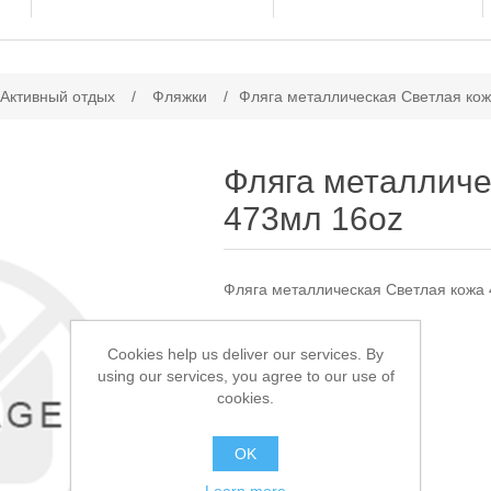
ачение атрибута
 Активный отдых
/
Фляжки
/
Фляга металлическая Светлая кож
Фляга металличе
473мл 16oz
Фляга металлическая Светлая кожа
Доступно:
1
Cookies help us deliver our services. By
using our services, you agree to our use of
750,00 ₽
cookies.
В КОРЗИНУ
OK