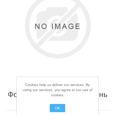
Товары для рыбалки
Cookies help us deliver our services. By
using our services, you agree to our use of
Фонарь кемпинговый Огонь
cookies.
Аксессуары для лодок
YD-1075
OK