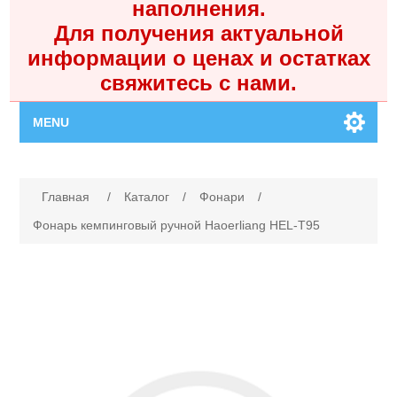
наполнения.
Для получения актуальной
информации о ценах и остатках
свяжитесь с нами.
MENU
Главная
Имя атрибута
Значение атрибута
Главная
/
Каталог
/
Фонари
/
Каталог
Фонарь кемпинговый ручной Haoerliang HEL-T95
Контакты
Личный кабинет
Поиск