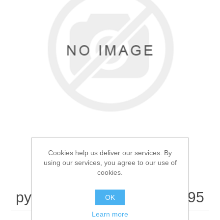
Товары для рыбалки
Cookies help us deliver our services. By
using our services, you agree to our use of
cookies.
Фонарь кемпинговый
Аксессуары для лодок
ручной Haoerliang HEL-T95
OK
Learn more